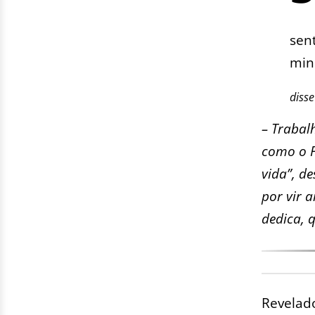
sen
min
disse
– Trabal
como o F
vida”, de
por vir 
dedica, 
Revelad