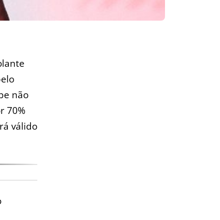
olante
pelo
ube não
or 70%
rá válido
o