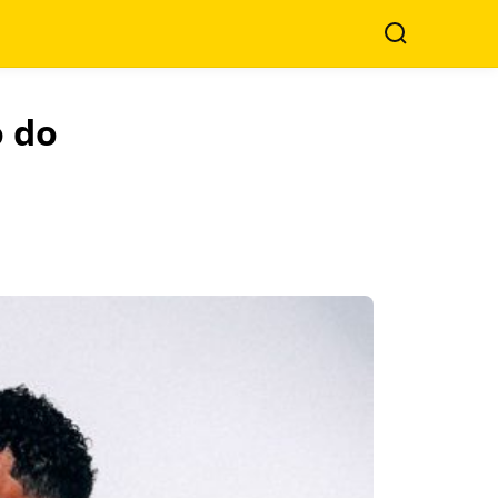
Search
o do