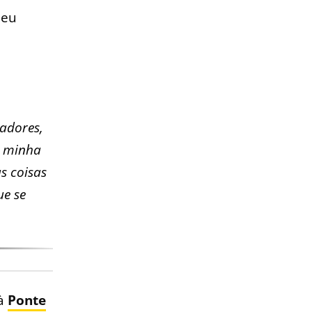
Meu
gadores,
a minha
s coisas
ue se
 à
Ponte