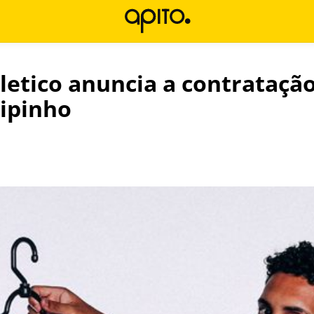
hletico anuncia a contrataçã
lipinho
l