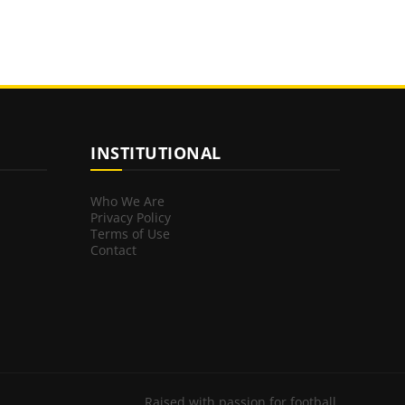
INSTITUTIONAL
Who We Are
Privacy Policy
Terms of Use
Contact
Raised with passion for football.