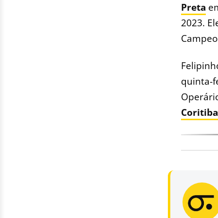
Preta
em
2023. El
Campeon
Felipinh
quinta-f
Operário
Coritiba