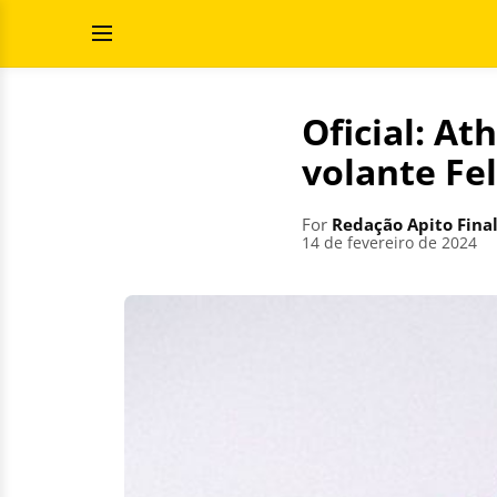
Skip
Search
to
for:
Open
content
Menu
Oficial: At
volante Fe
For
Redação Apito Fina
14 de fevereiro de 2024