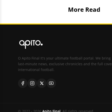
More Read
O Apito Final It's your ultimate football portal. We bring
last-minute news, exclusive chronicles and the full cove
international football.
© 2022 - 2026
Apito Final
. All rights reserved.