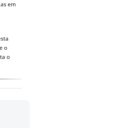
nas em
esta
e o
ta o