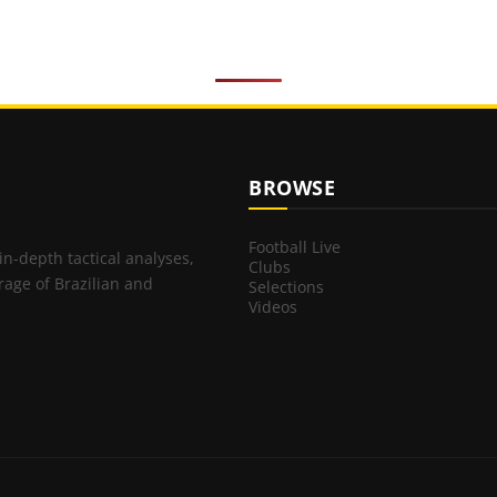
BROWSE
Football Live
 in-depth tactical analyses,
Clubs
rage of Brazilian and
Selections
Videos