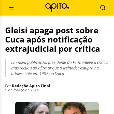
Skip
Search
to
for:
Open
Searc
content
Menu
Gleisi apaga post sobre
Cuca após notificação
extrajudicial por crítica
Em nova publicação, presidente do PT manteve a crítica,
mas recuou ao afirmar que o treinador estuprou a
adolescente em 1987 na Suíça
For
Redação Apito Final
5 de março de 2024