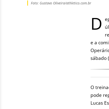
Foto: Gustavo Oliveira/athletico.com.br
D
e
ú
r
e a comi
Operári
sábado (
O treina
pode rep
Lucas Es