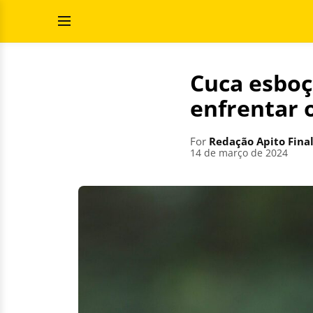
Skip
Search
to
for:
Open
content
Menu
Cuca esboça
enfrentar o
For
Redação Apito Fina
14 de março de 2024