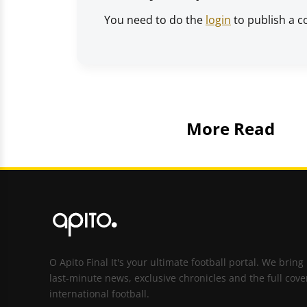
You need to do the
login
to publish a 
More Read
O Apito Final It's your ultimate football portal. We bring
last-minute news, exclusive chronicles and the full cove
international football.