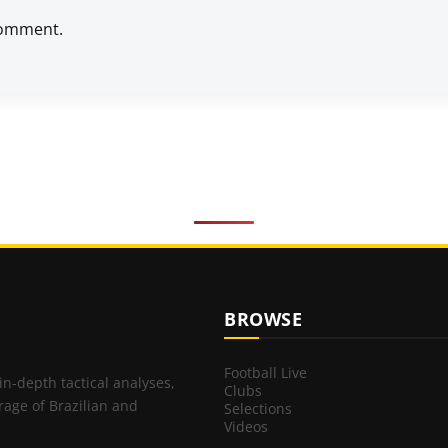
comment.
BROWSE
Football Live
 in-depth tactical analyses,
Clubs
rage of Brazilian and
Selections
Videos