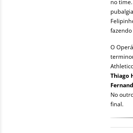
no time.
pubalgia
Felipinh
fazendo 
O Operá
terminou
Athletic
Thiago 
Fernandi
No outro
final.