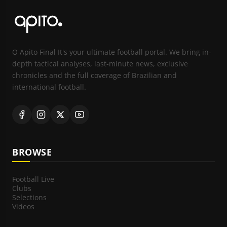
O Apito Final It's your ultimate football portal. We bring in-
depth tactical analyses, last-minute news, exclusive
chronicles and the full coverage of Brazilian and
international football.
BROWSE
Football Live
Clubs
Selections
Videos