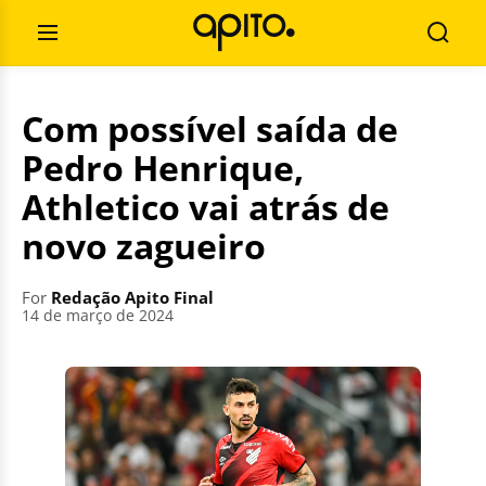
Skip
Search
to
for:
Open
Searc
content
Menu
Com possível saída de
Pedro Henrique,
Athletico vai atrás de
novo zagueiro
For
Redação Apito Final
14 de março de 2024