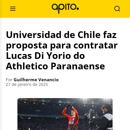
Skip
Search
to
for:
Open
Searc
content
Menu
Universidad de Chile faz
proposta para contratar
Lucas Di Yorio do
Athletico Paranaense
For
Guilherme Venancio
27 de janeiro de 2025