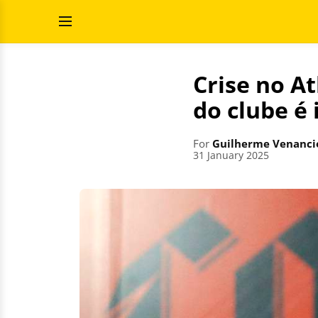
Skip
Search
to
for:
Open
content
Menu
Crise no A
do clube é 
For
Guilherme Venanci
31 January 2025