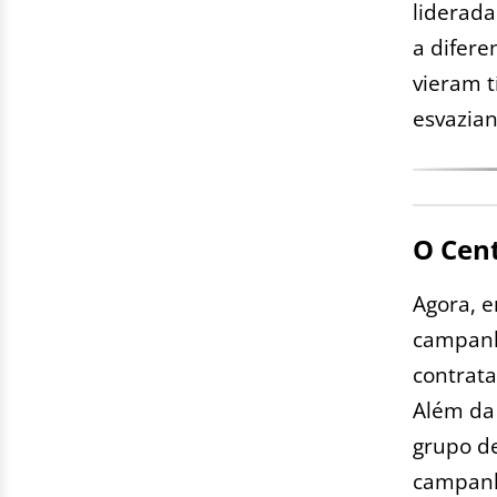
liderada
a difere
vieram t
esvazian
O Cent
Agora, e
campanh
contrata
Além da 
grupo de
campanh