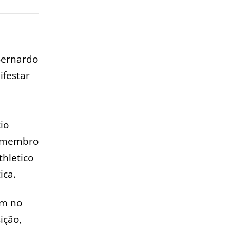
Bernardo
ifestar
io
, membro
thletico
ica.
am no
ição,