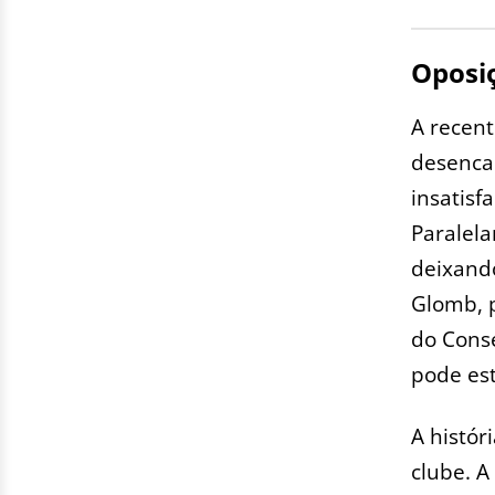
Oposi
A recent
desencad
insatisf
Paralel
deixando
Glomb, 
do Conse
pode est
A histó
clube. A