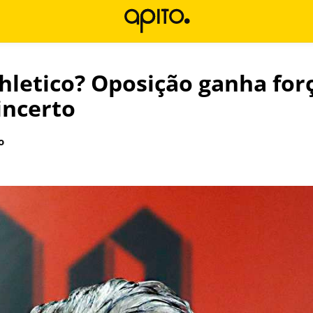
thletico? Oposição ganha for
incerto
o