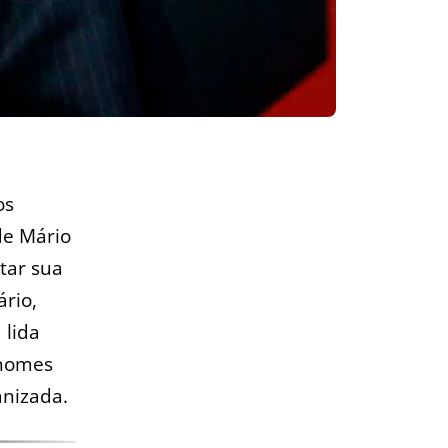
os
de Mário
ntar sua
rio,
 lida
 nomes
anizada.