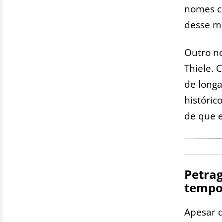
nomes c
desse m
Outro no
Thiele. 
de long
históric
de que e
Petra
tempo
Apesar 