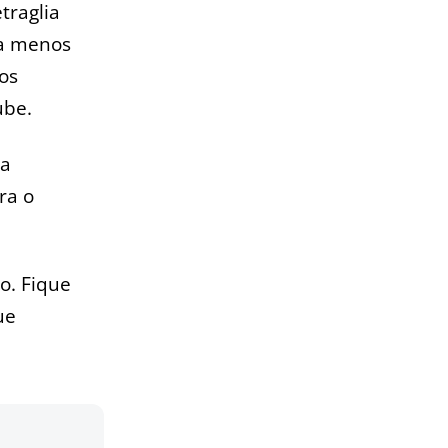
traglia
 a menos
os
ube.
ça
ra o
to. Fique
ue