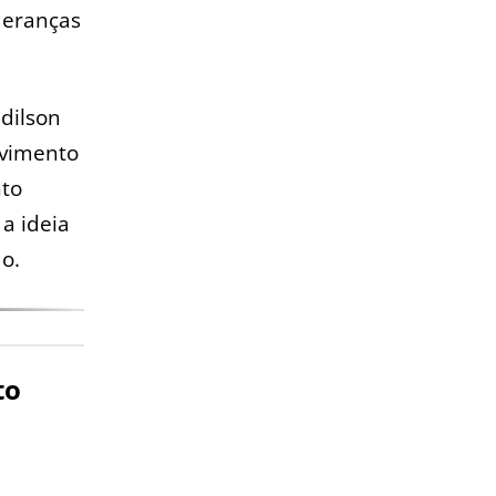
deranças
dilson
lvimento
nto
 a ideia
ão.
to