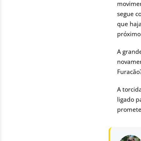
moviment
segue c
que haj
próximos
A grande
novamen
Furacão
A torcid
ligado p
promete 