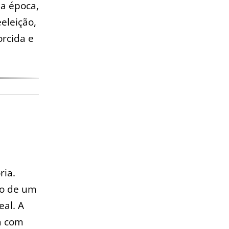
Na época,
eeleição,
orcida e
ria.
ão de um
eal. A
a com