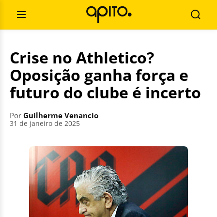
Pular
Pesquisar
para
por:
Abrir
Busca
o
Menu
conteúdo
Crise no Athletico?
Oposição ganha força e
futuro do clube é incerto
Por
Guilherme Venancio
31 de janeiro de 2025