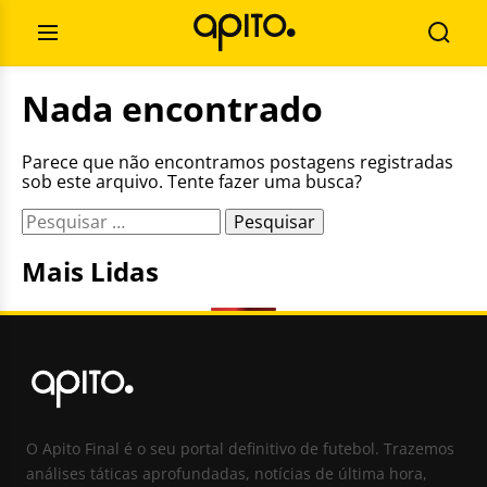
Pular
Pesquisar
para
por:
Abrir
Busca
o
Menu
conteúdo
Nada encontrado
Parece que não encontramos postagens registradas
sob este arquivo. Tente fazer uma busca?
Pesquisar
por:
Mais Lidas
O Apito Final é o seu portal definitivo de futebol. Trazemos
análises táticas aprofundadas, notícias de última hora,