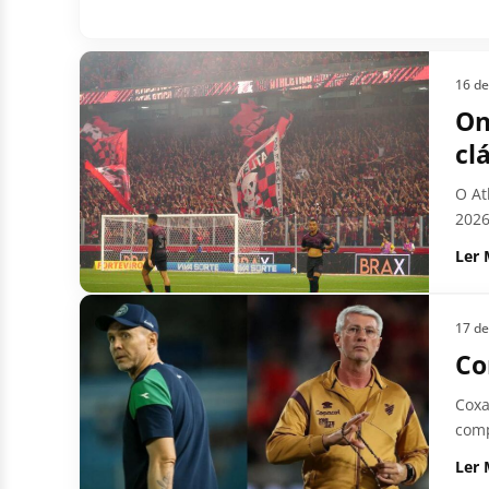
16 de
On
cl
O At
2026
Ler 
17 d
Co
Coxa
comp
Ler 