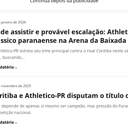
Continua depois da publicidade
 janeiro de 2026
de assistir e provável escalação: Athle
ássico paranaense na Arena da Baixada
hletico-PR estreia seu time principal contra o rival Coritiba nest
, buscando...
Matéria
→
e novembro de 2025
ritiba e Athletico-PR disputam o título 
 depende de apenas si mesmo ser campeão, mas pressão do Furacã
etição nacional.
Matéria
→