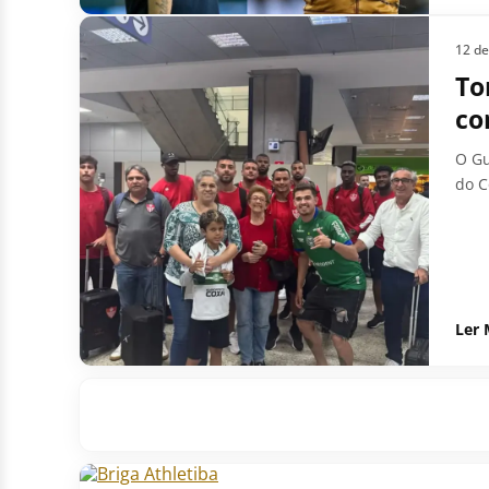
12 d
To
co
O Gu
do C
Ler 