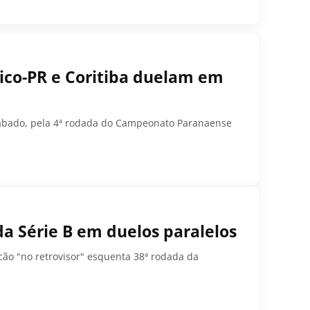
tico-PR e Coritiba duelam em
e sábado, pela 4ª rodada do Campeonato Paranaense
da Série B em duelos paralelos
o "no retrovisor" esquenta 38ª rodada da