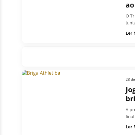
ao
O Tr
junt
Ler 
28 de
Jo
br
A pr
final
Ler 