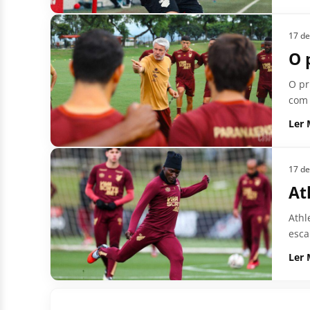
17 de
O 
O pr
com 
Ler 
17 de
At
Athl
esca
Ler 