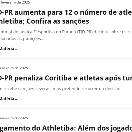
 fevereiro de 2025
D-PR aumenta para 12 o número de atlet
hletiba; Confira as sanções
ibunal de Justiça Desportiva do Paraná (TJD-PR) decidiu sobre os r
cionados às punições...
Matéria
→
fevereiro de 2025
D-PR penaliza Coritiba e atletas após t
e recebe sanções severas, mas pretende recorrer da decisão.
Matéria
→
fevereiro de 2025
lgamento do Athletiba: Além dos jogad