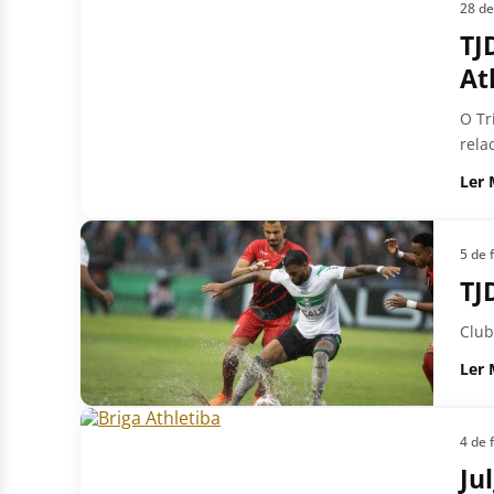
28 de
TJ
At
O Tr
rela
Ler 
5 de 
TJ
Club
Ler 
4 de 
Ju