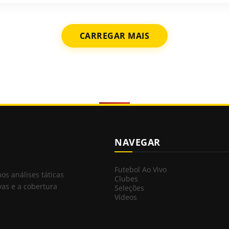
CARREGAR MAIS
NAVEGAR
Futebol Ao Vivo
mos análises táticas
Clubes
vas e a cobertura
Seleções
Vídeos