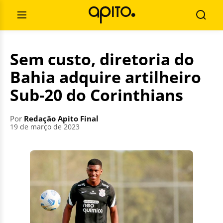
Pular
Pesquisar
para
por:
Abrir
Busca
o
Menu
conteúdo
Sem custo, diretoria do
Bahia adquire artilheiro
Sub-20 do Corinthians
Por
Redação Apito Final
19 de março de 2023