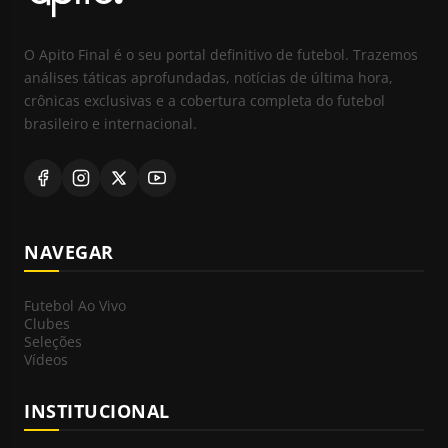
O Apito Final é o seu portal definitivo de futebol. Trazemos
análises táticas aprofundadas, notícias de última hora,
crônicas exclusivas e a cobertura completa do futebol
brasileiro e internacional.
NAVEGAR
Futebol Ao Vivo
Clubes
Seleções
Vídeos
INSTITUCIONAL