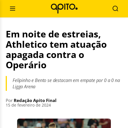
Pular
Pesquisar
para
por:
Abrir
Busca
o
Menu
conteúdo
Em noite de estreias,
Athletico tem atuação
apagada contra o
Operário
Felipinho e Bento se destacam em empate por 0 a 0 na
Ligga Arena
Por
Redação Apito Final
15 de fevereiro de 2024