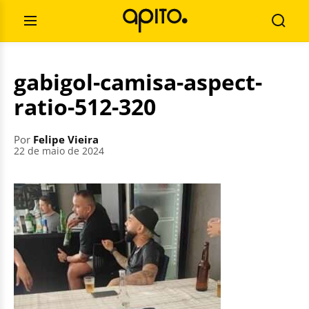
Pular
Pesquisar
para
por:
Abrir
Busca
o
Menu
conteúdo
gabigol-camisa-aspect-
ratio-512-320
Por
Felipe Vieira
22 de maio de 2024