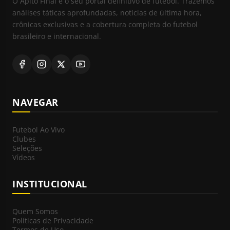
O Apito Final é o seu portal definitivo de futebol. Trazemos
análises táticas aprofundadas, notícias de última hora,
crônicas exclusivas e a cobertura completa do futebol
brasileiro e internacional.
NAVEGAR
Futebol Ao Vivo
Clubes
Seleções
Vídeos
INSTITUCIONAL
Quem Somos
Políticas de Privacidade
Termos de Uso