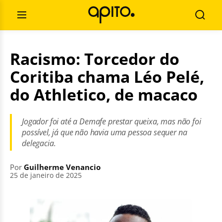
Pular
Pesquisar
para
por:
Abrir
Busca
o
Menu
conteúdo
Racismo: Torcedor do
Coritiba chama Léo Pelé,
do Athletico, de macaco
Jogador foi até a Demafe prestar queixa, mas não foi
possível, já que não havia uma pessoa sequer na
delegacia.
Por
Guilherme Venancio
25 de janeiro de 2025