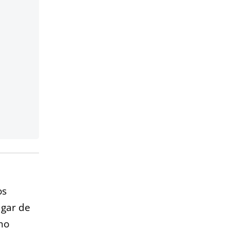
os
ugar de
nho