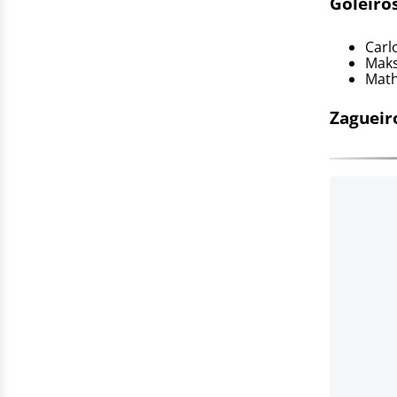
Goleiros
Carl
Mak
Mat
Zagueir