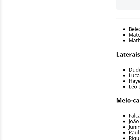
Bele
Mat
Math
Laterais
Dud
Luca
Haye
Léo 
Meio-ca
Falc
João
Juni
Raul
Riqu