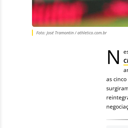
Foto: José Tramontin / athletico.com.br
N
e
C
a
as cinco
surgiram
reintegr
negocia