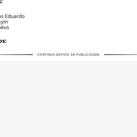
:
os Eduardo
sym
heus
os:
CONTINUA DEPOIS DA PUBLICIDADE