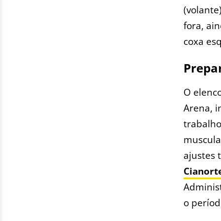
(volante
fora, a
coxa es
Prepar
O elenco
Arena, i
trabalho
muscula
ajustes 
Cianort
Administ
o períod