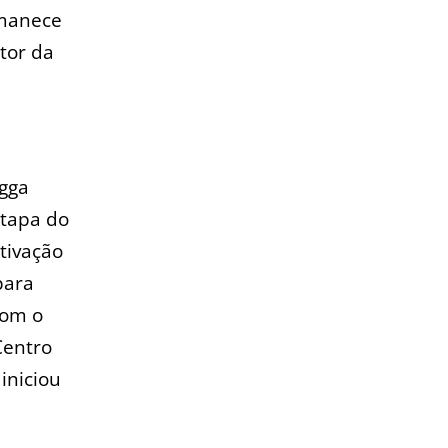
rmanece
tor da
igga
etapa do
ativação
para
com o
Centro
iniciou