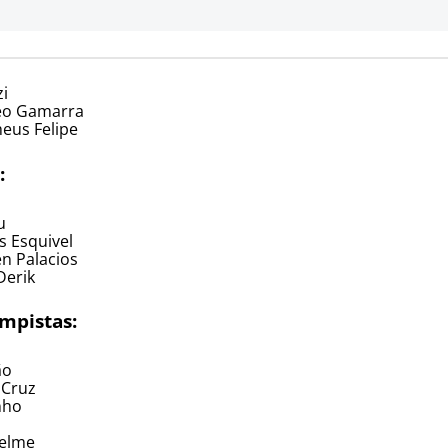
zi
eo Gamarra
eus Felipe
:
u
s Esquivel
n Palacios
Derik
mpistas:
ão
 Cruz
nho
elme