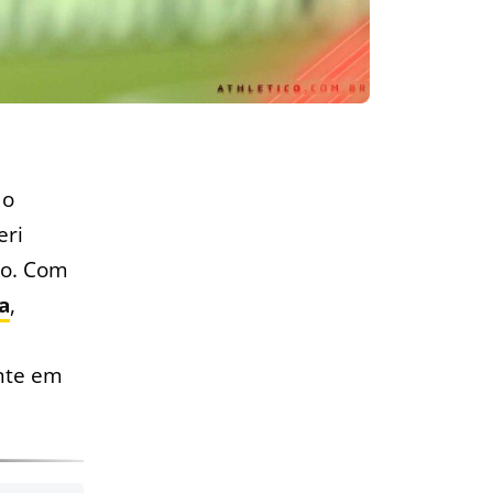
 o
eri
to. Com
a
,
ente em