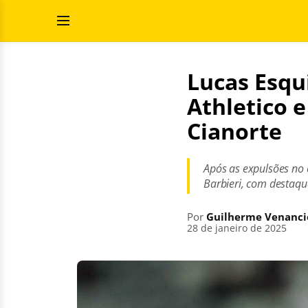
Pular
Pesquisar
para
por:
Abrir
o
Menu
conteúdo
Lucas Esqu
Athletico e
Cianorte
Após as expulsões no 
Barbieri, com destaque
Por
Guilherme Venanci
28 de janeiro de 2025