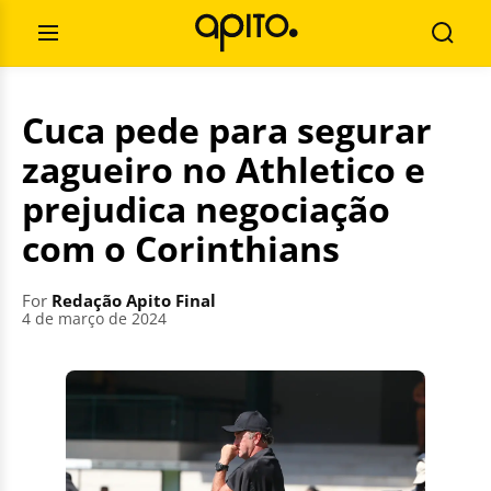
Skip
Search
to
for:
Open
Searc
content
Menu
Cuca pede para segurar
zagueiro no Athletico e
prejudica negociação
com o Corinthians
For
Redação Apito Final
4 de março de 2024