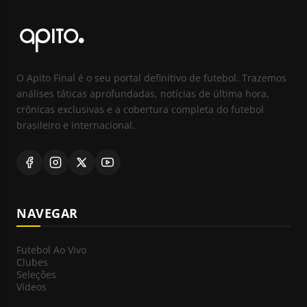
O Apito Final é o seu portal definitivo de futebol. Trazemos
análises táticas aprofundadas, notícias de última hora,
crônicas exclusivas e a cobertura completa do futebol
brasileiro e internacional.
NAVEGAR
Futebol Ao Vivo
Clubes
Seleções
Vídeos