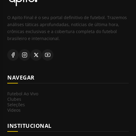
O Apito Final é o seu portal definitivo de futebol. Trazemos
análises táticas aprofundadas, notícias de última hora,
crônicas exclusivas e a cobertura completa do futebol
brasileiro e internacional.
NAVEGAR
Futebol Ao Vivo
Clubes
Seleções
Vídeos
INSTITUCIONAL