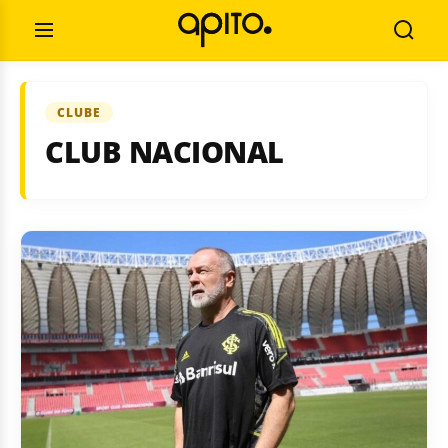
Pular
Pesquisar
para
por:
Abrir
Busca
o
Menu
conteúdo
CLUBE
CLUB NACIONAL