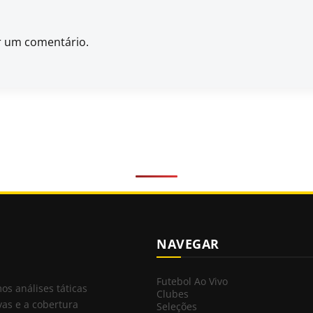
r um comentário.
NAVEGAR
Futebol Ao Vivo
mos análises táticas
Clubes
vas e a cobertura
Seleções