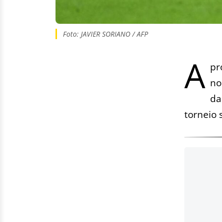
Foto: JAVIER SORIANO / AFP
A
pr
no
da
torneio 