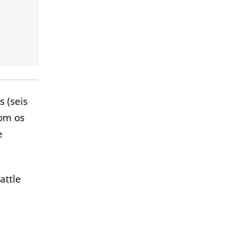
 (seis
com os
e
eattle