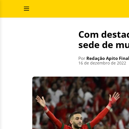
Pular
Pesquisar
para
por:
Abrir
o
Menu
conteúdo
Com desta
sede de mu
Por
Redação Apito Fina
16 de dezembro de 2022