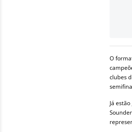
O format
campeões
clubes d
semifina
Já estão
Sounders
represen