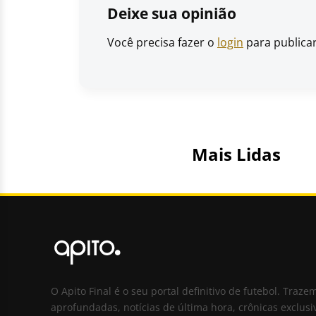
Deixe sua opinião
Você precisa fazer o
login
para publica
Mais Lidas
O Apito Final é o seu portal definitivo de futebol. Traze
aprofundadas, notícias de última hora, crônicas exclusi