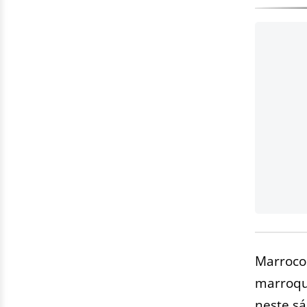
Marrocos
marroqui
neste sá