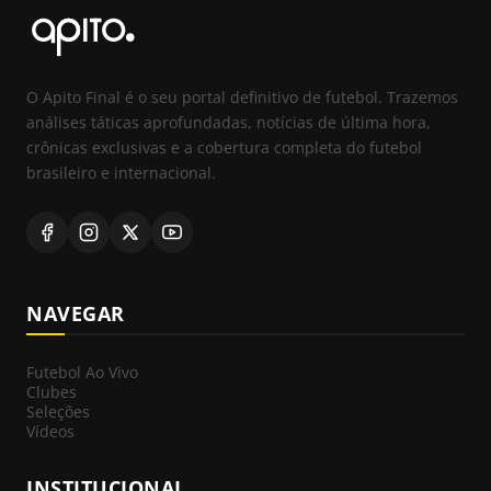
O Apito Final é o seu portal definitivo de futebol. Trazemos
análises táticas aprofundadas, notícias de última hora,
crônicas exclusivas e a cobertura completa do futebol
brasileiro e internacional.
NAVEGAR
Futebol Ao Vivo
Clubes
Seleções
Vídeos
INSTITUCIONAL