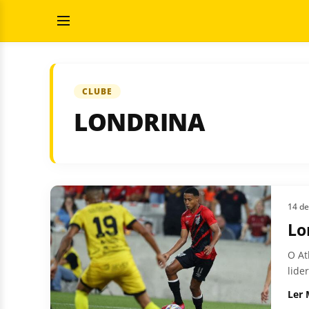
Pular
Pesquisar
para
por:
Abrir
o
Menu
conteúdo
CLUBE
LONDRINA
14 de
Lo
O At
lide
Ler 