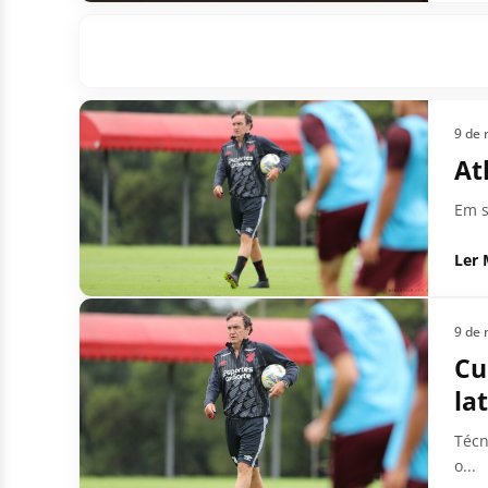
9 de 
At
Em s
Ler 
9 de 
Cu
la
Técn
o...