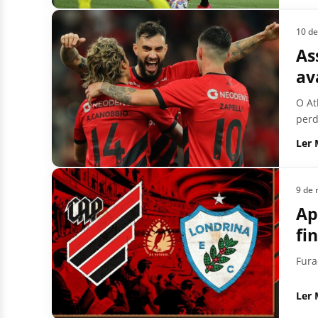
10 d
As
av
O At
perd
Ler 
9 de 
Ap
fi
Fura
Ler 