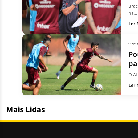
urac
na...
Ler 
9 de 
Po
pa
O At
Ler 
Mais Lidas