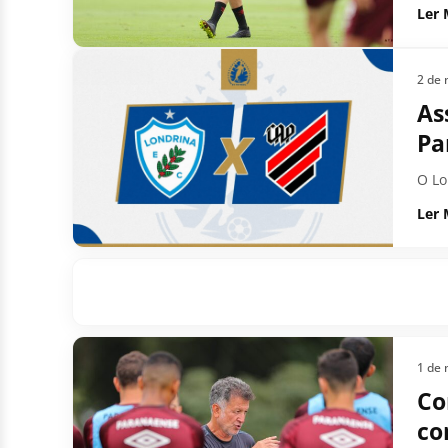
Ler 
2 de 
As
Pa
O Lo
Ler 
1 de 
Co
co