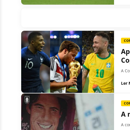
CO
Ap
Co
A Co
Ler 
CO
A 
A co