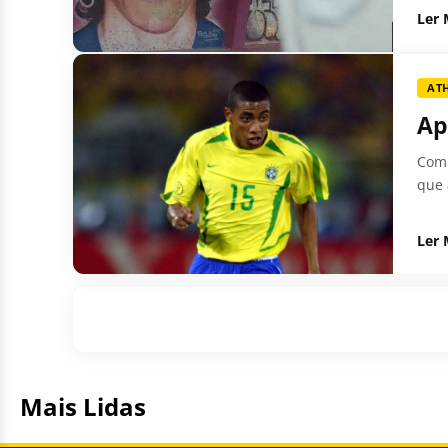
Ler 
AT
Ap
Com 
que 
Ler 
Mais Lidas