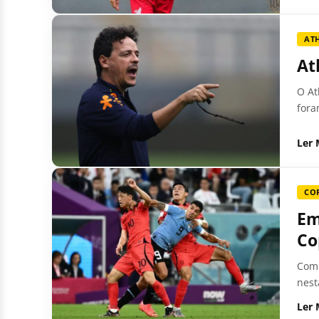
AT
At
O At
fora
Ler 
COR
Em
Co
Com 
nest
Ler 